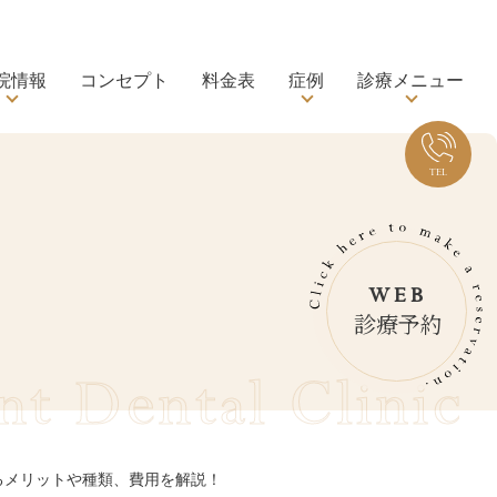
院情報
コンセプト
料金表
症例
診療メニュー
Tel.0
TEL
WEB
診療予約
nt Dental Clinic
るメリットや種類、費用を解説！