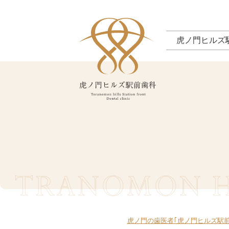
虎ノ門ヒルズ
TRANOMON HI
虎ノ門の歯医者｢虎ノ門ヒルズ駅前