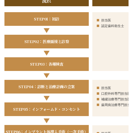
流れ
STEP01：初診
担当医
認定歯科衛生士
STEP02：医療面接と診察
STEP03：各種検査
STEP04：診断と治療計画の立案
担当医
口腔外科専門担当医
補綴治療専門担当医
歯周病治療専門担当
STEP05：インフォームド・コンセント
STEP06：インプラント体埋入手術（一次手術）