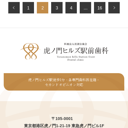
1
2
3
4
…
16
虎ノ門ヒルズ駅徒歩1分
各専門歯科医在籍
・
・
セカンドオピニオン対応
〒105-0001
東京都港区虎ノ門1-21-19 東急虎ノ門ビル1F