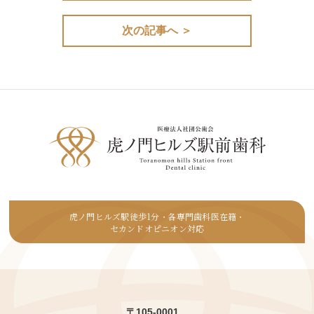
次の記事へ ＞
虎ノ門ヒルズ駅徒歩1分
各専門歯科医在籍
・
・
セカンドオピニオン対応
〒105-0001