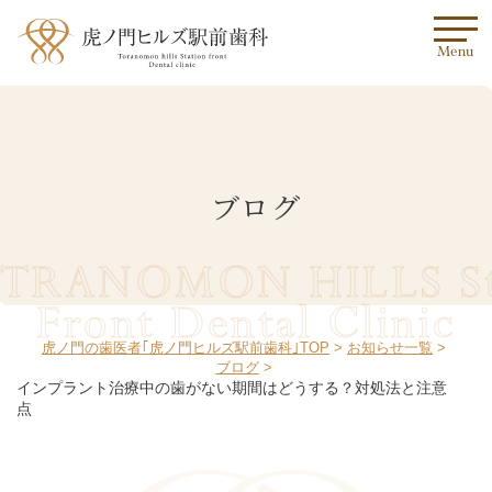
Menu
ブログ
TRANOMON HILLS St
Front Dental Clinic
虎ノ門の歯医者｢虎ノ門ヒルズ駅前歯科｣TOP
お知らせ一覧
ブログ
インプラント治療中の歯がない期間はどうする？対処法と注意
点