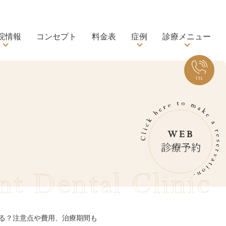
院情報
コンセプト
料金表
症例
診療メニュー
Tel.0
TEL
WEB
診療予約
nt Dental Clinic
る？注意点や費用、治療期間も